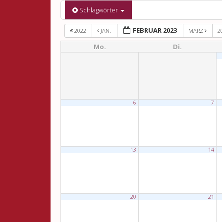
Schlagwörter
FEBRUAR 2023
2022
JAN.
MÄRZ
2
Mo.
Di.
6
7
13
14
20
21