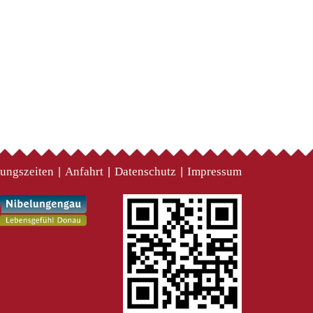
ungszeiten
Anfahrt
Datenschutz
Impressum
|
|
|