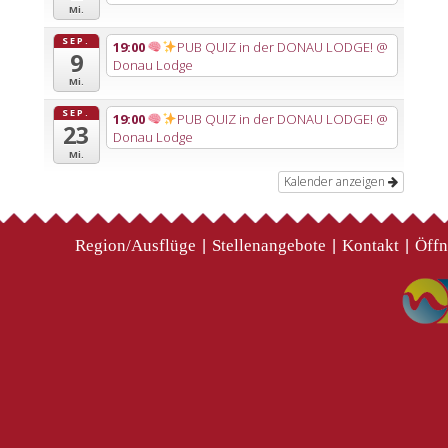
Mi.
SEP.
19:00
PUB QUIZ in der DONAU LODGE!
@
9
Donau Lodge
Mi.
SEP.
19:00
PUB QUIZ in der DONAU LODGE!
@
23
Donau Lodge
Mi.
Kalender anzeigen
Region/Ausflüge
Stellenangebote
Kontakt
Öffn
|
|
|