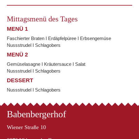
Mittagsmenü des Tages
MENÜ 1
Faschierter Braten I Erdäpfelpüree I Erbsengemüse
Nussstrudel I Schlagobers
MENÜ 2
Gemüselasagne I Kräutersauce I Salat
Nussstrudel I Schlagobers
DESSERT
Nussstrudel I Schlagobers
Babenbergerhof
Wiener Straße 10