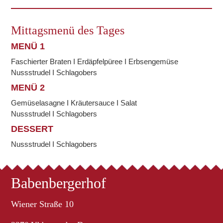
Mittagsmenü des Tages
MENÜ 1
Faschierter Braten I Erdäpfelpüree I Erbsengemüse
Nussstrudel I Schlagobers
MENÜ 2
Gemüselasagne I Kräutersauce I Salat
Nussstrudel I Schlagobers
DESSERT
Nussstrudel I Schlagobers
Babenbergerhof
Wiener Straße 10