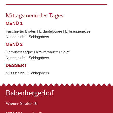
Mittagsmenü des Tages
MENÜ 1
Faschierter Braten I Erdäpfelpüree I Erbsengemüse
Nussstrudel I Schlagobers
MENÜ 2
Gemüselasagne I Kräutersauce I Salat
Nussstrudel I Schlagobers
DESSERT
Nussstrudel I Schlagobers
Babenbergerhof
Wiener Straße 10