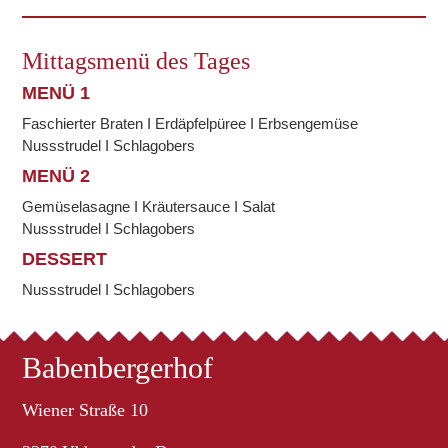
Mittagsmenü des Tages
MENÜ 1
Faschierter Braten I Erdäpfelpüree I Erbsengemüse
Nussstrudel I Schlagobers
MENÜ 2
Gemüselasagne I Kräutersauce I Salat
Nussstrudel I Schlagobers
DESSERT
Nussstrudel I Schlagobers
Babenbergerhof
Wiener Straße 10