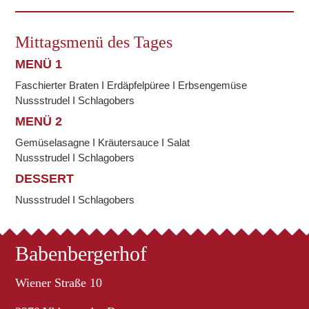
Mittagsmenü des Tages
MENÜ 1
Faschierter Braten I Erdäpfelpüree I Erbsengemüse
Nussstrudel I Schlagobers
MENÜ 2
Gemüselasagne I Kräutersauce I Salat
Nussstrudel I Schlagobers
DESSERT
Nussstrudel I Schlagobers
Babenbergerhof
Wiener Straße 10