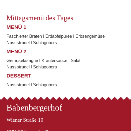
Mittagsmenü des Tages
MENÜ 1
Faschierter Braten I Erdäpfelpüree I Erbsengemüse
Nussstrudel I Schlagobers
MENÜ 2
Gemüselasagne I Kräutersauce I Salat
Nussstrudel I Schlagobers
DESSERT
Nussstrudel I Schlagobers
Babenbergerhof
Wiener Straße 10