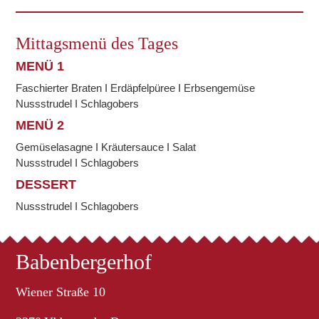
Mittagsmenü des Tages
MENÜ 1
Faschierter Braten I Erdäpfelpüree I Erbsengemüse
Nussstrudel I Schlagobers
MENÜ 2
Gemüselasagne I Kräutersauce I Salat
Nussstrudel I Schlagobers
DESSERT
Nussstrudel I Schlagobers
Babenbergerhof
Wiener Straße 10