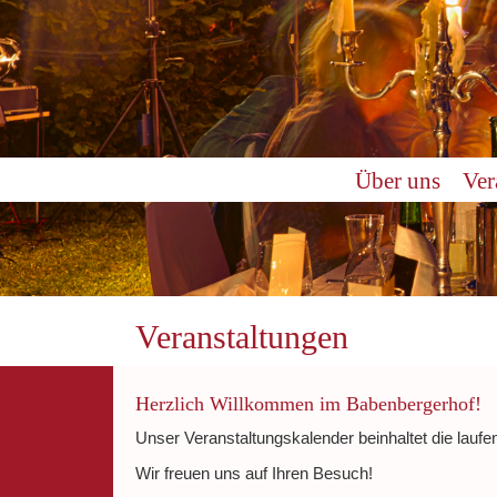
0:00
Über uns
Ver
1:00
2:00
3:00
Veranstaltungen
4:00
Herzlich Willkommen im Babenbergerhof!
Unser Veranstaltungskalender beinhaltet die laufe
5:00
Wir freuen uns auf Ihren Besuch!