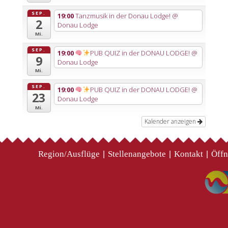
SEP.
19:00
Tanzmusik in der Donau Lodge!
@
2
Donau Lodge
Mi.
SEP.
19:00
PUB QUIZ in der DONAU LODGE!
@
9
Donau Lodge
Mi.
SEP.
19:00
PUB QUIZ in der DONAU LODGE!
@
23
Donau Lodge
Mi.
Kalender anzeigen
Region/Ausflüge
Stellenangebote
Kontakt
Öffn
|
|
|