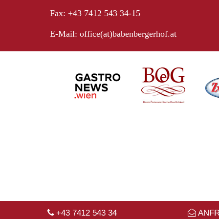
Fax: +43 7412 543 34-15
E-Mail:
office(at)babenbergerhof.at
+43 7412 543 34
ANF