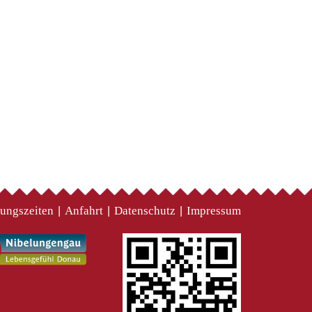
ungszeiten
Anfahrt
Datenschutz
Impressum
|
|
|