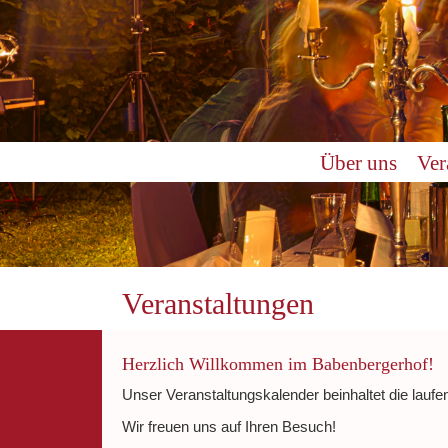
0:00
Über uns
Ver
1:00
2:00
3:00
Veranstaltungen
4:00
Herzlich Willkommen im Babenbergerhof!
Unser Veranstaltungskalender beinhaltet die laufe
5:00
Wir freuen uns auf Ihren Besuch!