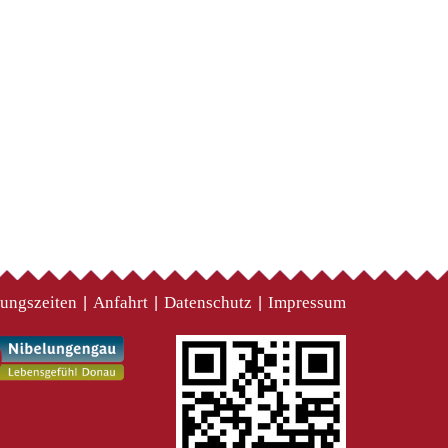
ungszeiten
Anfahrt
Datenschutz
Impressum
|
|
|