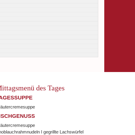
ittagsmenü des Tages
AGESSUPPE
räutercremesuppe
ISCHGENUSS
räutercremesuppe
oblauchrahmnudeln I gegrillte Lachswürfel