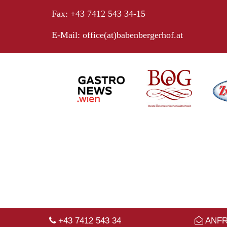
Fax: +43 7412 543 34-15
E-Mail:
office(at)babenbergerhof.at
+43 7412 543 34
ANF