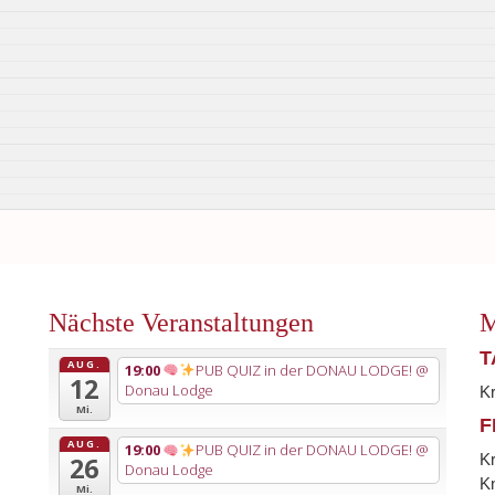
Nächste Veranstaltungen
M
T
AUG.
19:00
PUB QUIZ in der DONAU LODGE!
@
12
Donau Lodge
K
Mi.
F
AUG.
19:00
PUB QUIZ in der DONAU LODGE!
@
K
26
Donau Lodge
Kn
Mi.