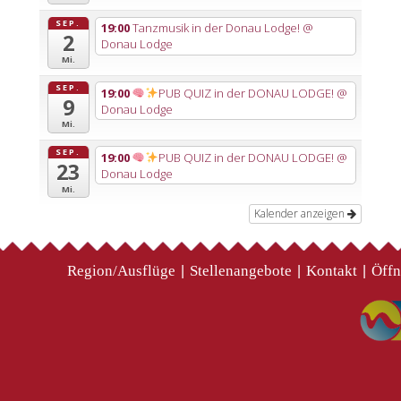
SEP.
19:00
Tanzmusik in der Donau Lodge!
@
2
Donau Lodge
Mi.
SEP.
19:00
PUB QUIZ in der DONAU LODGE!
@
9
Donau Lodge
Mi.
SEP.
19:00
PUB QUIZ in der DONAU LODGE!
@
23
Donau Lodge
Mi.
Kalender anzeigen
Region/Ausflüge
Stellenangebote
Kontakt
Öffn
|
|
|