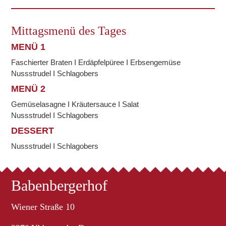
Mittagsmenü des Tages
MENÜ 1
Faschierter Braten I Erdäpfelpüree I Erbsengemüse
Nussstrudel I Schlagobers
MENÜ 2
Gemüselasagne I Kräutersauce I Salat
Nussstrudel I Schlagobers
DESSERT
Nussstrudel I Schlagobers
Babenbergerhof
Wiener Straße 10