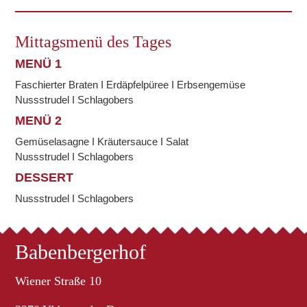
Mittagsmenü des Tages
MENÜ 1
Faschierter Braten I Erdäpfelpüree I Erbsengemüse
Nussstrudel I Schlagobers
MENÜ 2
Gemüselasagne I Kräutersauce I Salat
Nussstrudel I Schlagobers
DESSERT
Nussstrudel I Schlagobers
Babenbergerhof
Wiener Straße 10