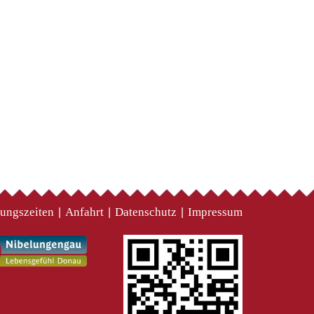
ungszeiten
Anfahrt
Datenschutz
Impressum
|
|
|