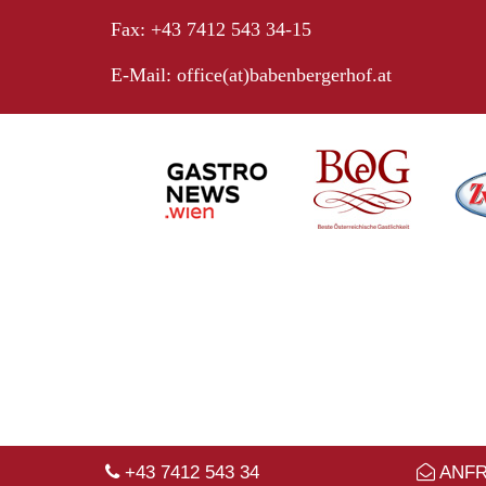
Fax: +43 7412 543 34-15
E-Mail:
office(at)babenbergerhof.at
+43 7412 543 34
ANF