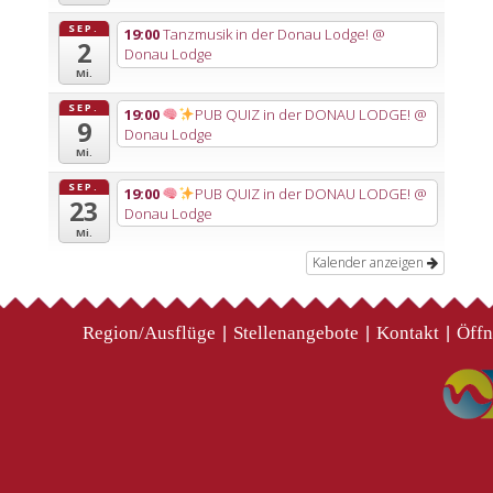
SEP.
19:00
Tanzmusik in der Donau Lodge!
@
2
Donau Lodge
Mi.
SEP.
19:00
PUB QUIZ in der DONAU LODGE!
@
9
Donau Lodge
Mi.
SEP.
19:00
PUB QUIZ in der DONAU LODGE!
@
23
Donau Lodge
Mi.
Kalender anzeigen
Region/Ausflüge
Stellenangebote
Kontakt
Öffn
|
|
|