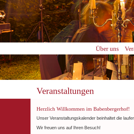
0:00
Über uns
Ver
1:00
2:00
3:00
Veranstaltungen
4:00
Herzlich Willkommen im Babenbergerhof!
Unser Veranstaltungskalender beinhaltet die laufe
5:00
Wir freuen uns auf Ihren Besuch!