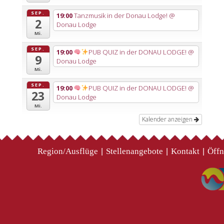
SEP.
19:00
Tanzmusik in der Donau Lodge!
@
2
Donau Lodge
Mi.
SEP.
19:00
PUB QUIZ in der DONAU LODGE!
@
9
Donau Lodge
Mi.
SEP.
19:00
PUB QUIZ in der DONAU LODGE!
@
23
Donau Lodge
Mi.
Kalender anzeigen
Region/Ausflüge
Stellenangebote
Kontakt
Öffn
|
|
|