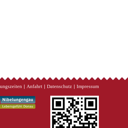
ungszeiten
Anfahrt
Datenschutz
Impressum
|
|
|