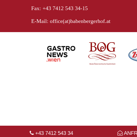
Fax: +43 7412 543 34-15
E-Mail:
office(at)babenbergerhof.at
+43 7412 543 34
ANF