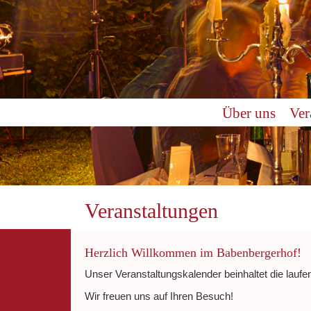
0:00
Über uns
Ver
1:00
2:00
3:00
Veranstaltungen
4:00
Herzlich Willkommen im Babenbergerhof!
Unser Veranstaltungskalender beinhaltet die laufe
5:00
Wir freuen uns auf Ihren Besuch!