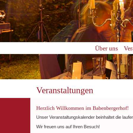
0:00
Über uns
Ver
1:00
2:00
3:00
Veranstaltungen
4:00
Herzlich Willkommen im Babenbergerhof!
Unser Veranstaltungskalender beinhaltet die laufe
5:00
Wir freuen uns auf Ihren Besuch!