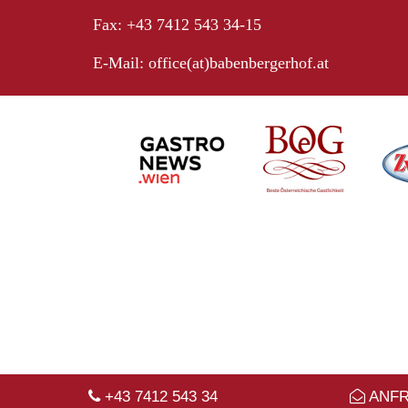
Fax: +43 7412 543 34-15
E-Mail:
office(at)babenbergerhof.at
+43 7412 543 34
ANF