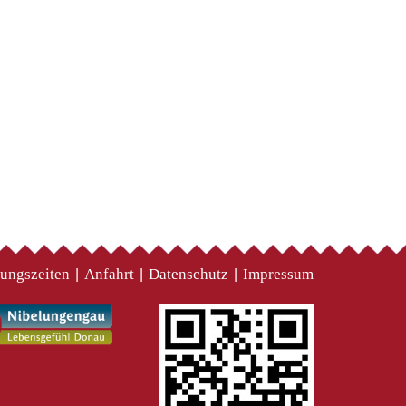
ungszeiten
Anfahrt
Datenschutz
Impressum
|
|
|