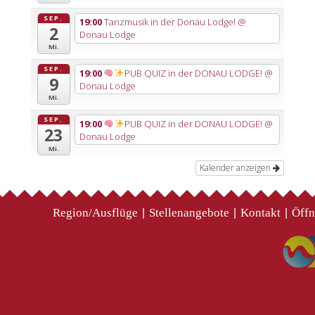
SEP.
19:00
Tanzmusik in der Donau Lodge!
@
2
Donau Lodge
Mi.
SEP.
19:00
PUB QUIZ in der DONAU LODGE!
@
9
Donau Lodge
Mi.
SEP.
19:00
PUB QUIZ in der DONAU LODGE!
@
23
Donau Lodge
Mi.
Kalender anzeigen
Region/Ausflüge
Stellenangebote
Kontakt
Öffn
|
|
|