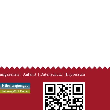
ungszeiten
Anfahrt
Datenschutz
Impressum
|
|
|