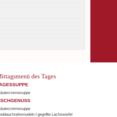
ittagsmenü des Tages
AGESSUPPE
räutercremesuppe
ISCHGENUSS
räutercremesuppe
oblauchrahmnudeln I gegrillte Lachswürfel