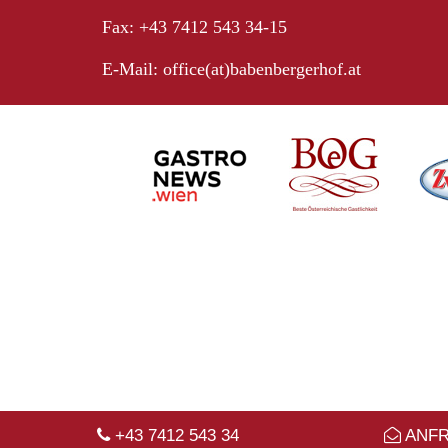
Fax: +43 7412 543 34-15
E-Mail:
office(at)babenbergerhof.at
+43 7412 543 34
ANF