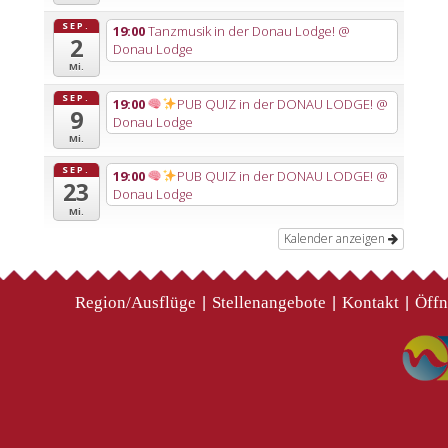
SEP.
19:00
Tanzmusik in der Donau Lodge!
@
2
Donau Lodge
Mi.
SEP.
19:00
PUB QUIZ in der DONAU LODGE!
@
9
Donau Lodge
Mi.
SEP.
19:00
PUB QUIZ in der DONAU LODGE!
@
23
Donau Lodge
Mi.
Kalender anzeigen
Region/Ausflüge
Stellenangebote
Kontakt
Öffn
|
|
|