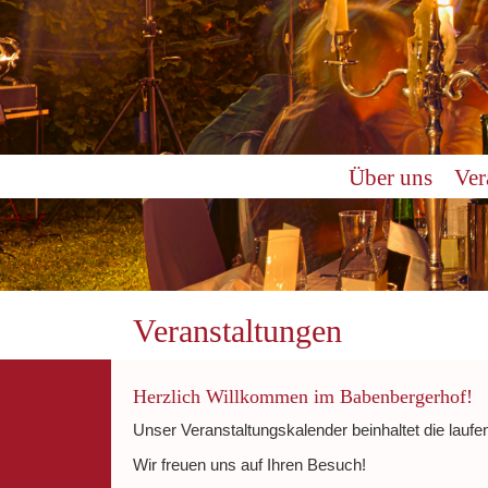
0:00
Über uns
Ver
1:00
2:00
3:00
Veranstaltungen
4:00
Herzlich Willkommen im Babenbergerhof!
Unser Veranstaltungskalender beinhaltet die laufe
5:00
Wir freuen uns auf Ihren Besuch!