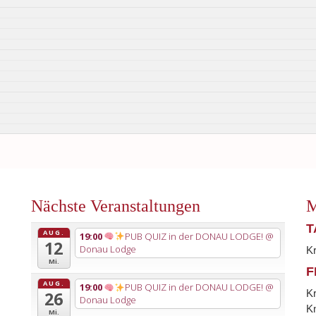
Nächste Veranstaltungen
M
T
AUG.
19:00
PUB QUIZ in der DONAU LODGE!
@
12
Donau Lodge
K
Mi.
F
AUG.
19:00
PUB QUIZ in der DONAU LODGE!
@
K
26
Donau Lodge
Kn
Mi.