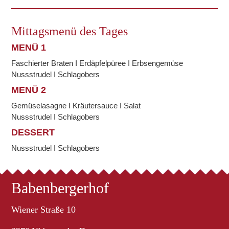
Mittagsmenü des Tages
MENÜ 1
Faschierter Braten I Erdäpfelpüree I Erbsengemüse
Nussstrudel I Schlagobers
MENÜ 2
Gemüselasagne I Kräutersauce I Salat
Nussstrudel I Schlagobers
DESSERT
Nussstrudel I Schlagobers
Babenbergerhof
Wiener Straße 10