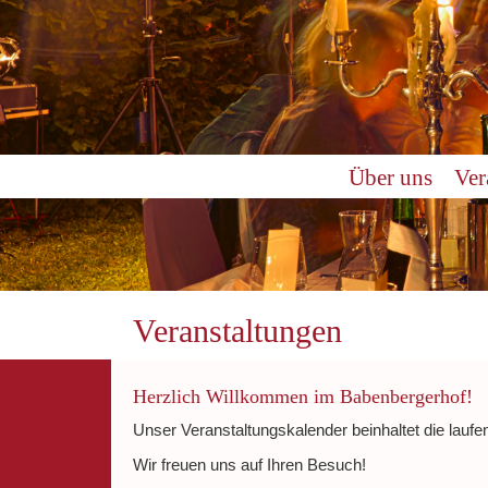
0:00
Über uns
Ver
1:00
2:00
3:00
Veranstaltungen
4:00
Herzlich Willkommen im Babenbergerhof!
Unser Veranstaltungskalender beinhaltet die laufe
5:00
Wir freuen uns auf Ihren Besuch!