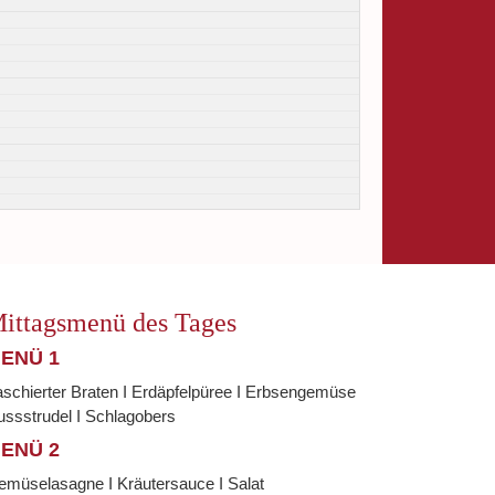
ittagsmenü des Tages
ENÜ 1
schierter Braten I Erdäpfelpüree I Erbsengemüse
ssstrudel I Schlagobers
ENÜ 2
emüselasagne I Kräutersauce I Salat