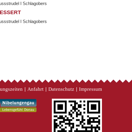
ssstrudel I Schlagobers
ESSERT
ssstrudel I Schlagobers
ungszeiten
Anfahrt
Datenschutz
Impressum
|
|
|