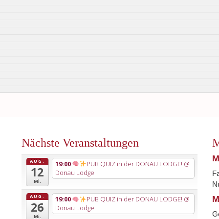
Nächste Veranstaltungen
M
M
AUG.
19:00
PUB QUIZ in der DONAU LODGE!
@
12
Donau Lodge
Fa
Mi.
Nu
AUG.
M
19:00
PUB QUIZ in der DONAU LODGE!
@
26
Donau Lodge
G
Mi.