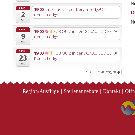
Nu
SEP.
19:00
Tanzmusik in der Donau Lodge!
@
D
2
Donau Lodge
Mi.
Nu
SEP.
19:00
PUB QUIZ in der DONAU LODGE!
@
9
Donau Lodge
Mi.
SEP.
19:00
PUB QUIZ in der DONAU LODGE!
@
23
Donau Lodge
Mi.
Kalender anzeigen
Region/Ausflüge
Stellenangebote
Kontakt
Öffn
|
|
|