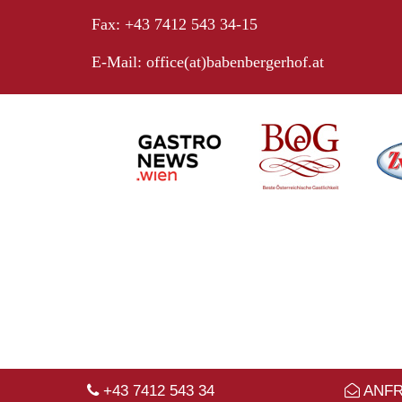
Fax: +43 7412 543 34-15
E-Mail:
office(at)babenbergerhof.at
+43 7412 543 34
ANF