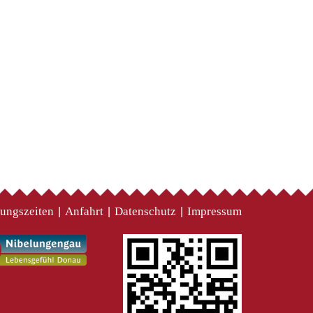
ungszeiten
Anfahrt
Datenschutz
Impressum
|
|
|