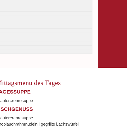
ittagsmenü des Tages
AGESSUPPE
räutercremesuppe
ISCHGENUSS
räutercremesuppe
oblauchrahmnudeln I gegrillte Lachswürfel