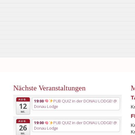
Nächste Veranstaltungen
M
T
AUG.
19:00
PUB QUIZ in der DONAU LODGE!
@
12
Donau Lodge
K
Mi.
F
AUG.
19:00
PUB QUIZ in der DONAU LODGE!
@
K
26
Donau Lodge
Kn
Mi.