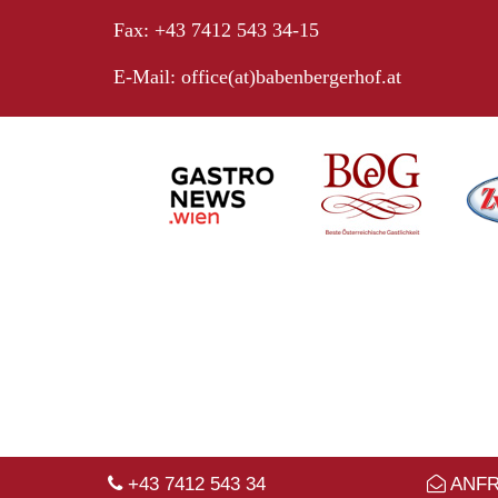
Fax: +43 7412 543 34-15
E-Mail:
office(at)babenbergerhof.at
+43 7412 543 34
ANF