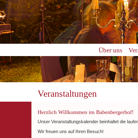
0:00
Über uns
Ver
1:00
2:00
3:00
Veranstaltungen
4:00
Herzlich Willkommen im Babenbergerhof!
Unser Veranstaltungskalender beinhaltet die laufe
5:00
Wir freuen uns auf Ihren Besuch!