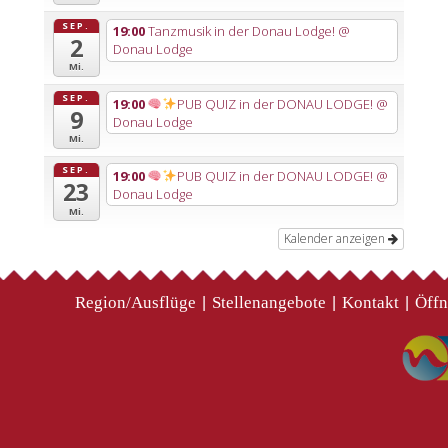
SEP.
19:00
Tanzmusik in der Donau Lodge!
@
2
Donau Lodge
Mi.
SEP.
19:00
PUB QUIZ in der DONAU LODGE!
@
9
Donau Lodge
Mi.
SEP.
19:00
PUB QUIZ in der DONAU LODGE!
@
23
Donau Lodge
Mi.
Kalender anzeigen
Region/Ausflüge
Stellenangebote
Kontakt
Öffn
|
|
|