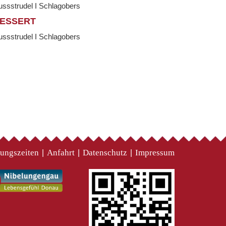
ssstrudel I Schlagobers
ESSERT
ssstrudel I Schlagobers
ungszeiten
Anfahrt
Datenschutz
Impressum
|
|
|