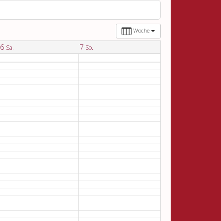
Woche
6
7
Sa.
So.