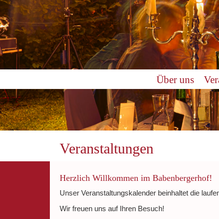
0:00
Über uns
Ver
1:00
2:00
3:00
Veranstaltungen
4:00
Herzlich Willkommen im Babenbergerhof!
Unser Veranstaltungskalender beinhaltet die laufe
5:00
Wir freuen uns auf Ihren Besuch!