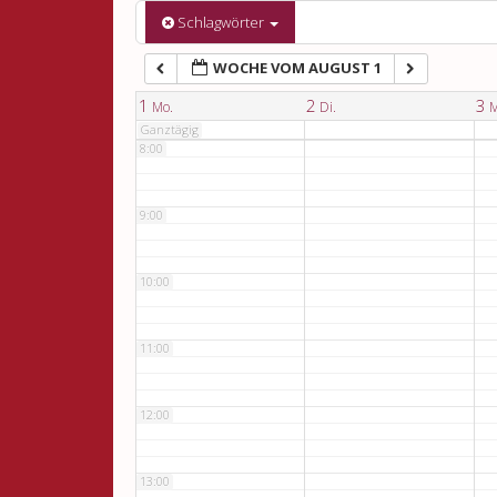
6:00
Schlagwörter
WOCHE VOM AUGUST 1
7:00
1
2
3
Mo.
Di.
M
Ganztägig
8:00
9:00
10:00
11:00
12:00
13:00