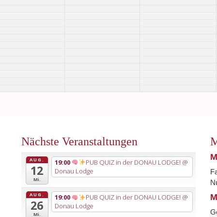
Nächste Veranstaltungen
M
M
AUG.
19:00
PUB QUIZ in der DONAU LODGE!
@
12
Donau Lodge
Fa
Mi.
Nu
AUG.
M
19:00
PUB QUIZ in der DONAU LODGE!
@
26
Donau Lodge
G
Mi.