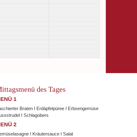
ittagsmenü des Tages
ENÜ 1
schierter Braten I Erdäpfelpüree I Erbsengemüse
ssstrudel I Schlagobers
ENÜ 2
emüselasagne I Kräutersauce I Salat