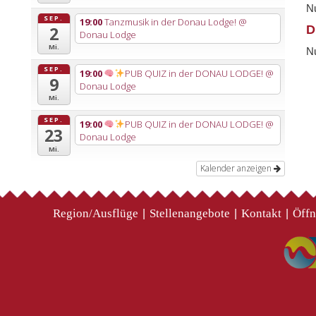
Nu
SEP.
19:00
Tanzmusik in der Donau Lodge!
@
D
2
Donau Lodge
Mi.
Nu
SEP.
19:00
PUB QUIZ in der DONAU LODGE!
@
9
Donau Lodge
Mi.
SEP.
19:00
PUB QUIZ in der DONAU LODGE!
@
23
Donau Lodge
Mi.
Kalender anzeigen
Region/Ausflüge
Stellenangebote
Kontakt
Öffn
|
|
|