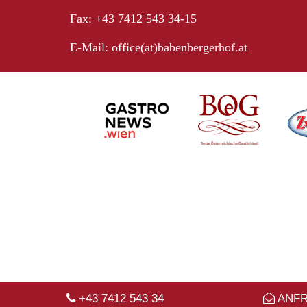
Fax: +43 7412 543 34-15
E-Mail:
office(at)babenbergerhof.at
+43 7412 543 34
ANF