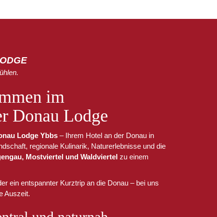
LODGE
ühlen.
kommen im
er Donau Lodge
onau Lodge Ybbs
– Ihrem Hotel an der Donau in
dschaft, regionale Kulinarik, Naturerlebnisse und die
engau, Mostviertel und Waldviertel
zu einem
r ein entspannter Kurztrip an die Donau – bei uns
e Auszeit.
ntral und naturnah