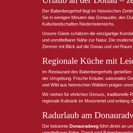
Der Babenbergerhof liegt im historischen Zent
Sie in wenigen Minuten das Donauufer, den D
Kulturlandschaften Niederösterreichs.
Unsere Gäste schätzen die einzigartige Kombin
und unmittelbarer Nähe zur Natur. Die modern
Zimmer mit Blick auf die Donau und viel Rau
Regionale Küche mit Lei
Im Restaurant des Babenbergerhofs genießen S
der Umgebung. Frische Kräuter, saisonales Ge
und Wild aus heimischen Wäldern prägen unse
Wir stehen für ehrlichen Genuss, traditionelle R
regionale Kulinarik im Mostviertel und entlang
Radurlaub am Donaurad
Der bekannte
Donauradweg
führt direkt an u
unmittelbarer Nähe. Damit sind Babenbergerhof