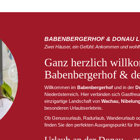
BABENBERGERHOF & DONAU 
Zwei Häuser, ein Gefühl: Ankommen und wohlf
Ganz herzlich will
Babenbergerhof & d
Willkommen im
Babenbergerhof
und in der
D
Niederösterreich. Hier verbinden sich Gastfreun
einzigartige Landschaft von
Wachau, Nibelung
besonderen Urlaubserlebnis.
Ob Genussurlaub, Radurlaub, Wanderurlaub ode
finden Sie den perfekten Ausgangspunkt für Ihr
Urlaub an der Donau – ze