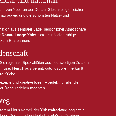
rum von Ybbs an der Donau. Gleichzeitig erreichen
onauradweg und die schönsten Natur- und
ation aus zentraler Lage, persönlicher Atmosphäre
e
Donau Lodge Ybbs
bietet zusätzlich ruhige
m zum Entspannen.
denschaft
ie regionale Spezialitäten aus hochwertigen Zutaten
müse, Fleisch aus verantwortungsvoller Herkunft
re Küche.
ezepte und kreative Ideen – perfekt für alle, die
 der Donau erleben möchten.
weg
nserem Haus vorbei, der
Ybbstalradweg
beginnt in
 und Donau Lodge ideale Unterkünfte für einen