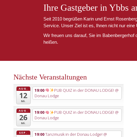
Ihre Gastgeber in Ybbs 
Seit 2010 begrüßen Karin und Ernst Rosenberg
Service. Unser Ziel ist es, Ihnen nicht nur eine
Wir freuen uns darauf, Sie im Babenbergerhof
heißen.
Nächste Veranstaltungen
AUG.
19:00
PUB QUIZ in der DONAU LODGE!
@
12
Donau Lodge
Mi.
AUG.
19:00
PUB QUIZ in der DONAU LODGE!
@
26
Donau Lodge
Mi.
SEP.
19:00
Tanzmusik in der Donau Lodge!
@