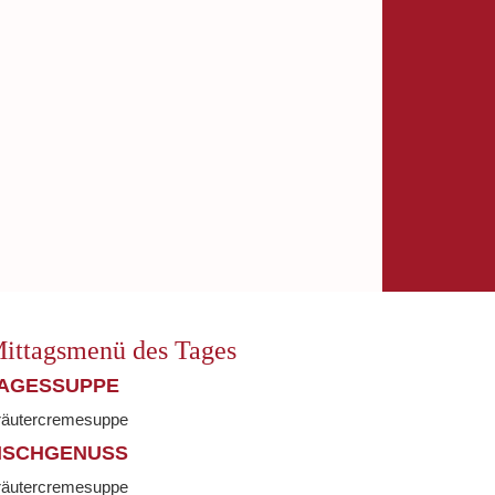
ittagsmenü des Tages
AGESSUPPE
räutercremesuppe
ISCHGENUSS
räutercremesuppe