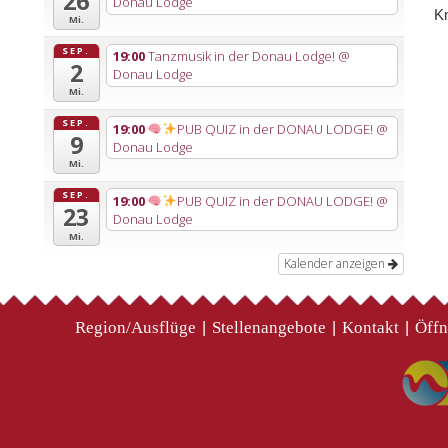
26
Donau Lodge
Kn
Mi.
SEP.
19:00
Tanzmusik in der Donau Lodge!
@
2
Donau Lodge
Mi.
SEP.
19:00
PUB QUIZ in der DONAU LODGE!
@
9
Donau Lodge
Mi.
SEP.
19:00
PUB QUIZ in der DONAU LODGE!
@
23
Donau Lodge
Mi.
Kalender anzeigen
Region/Ausflüge
Stellenangebote
Kontakt
Öffn
|
|
|