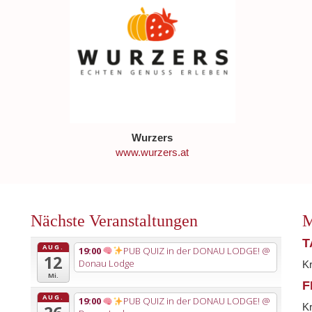
Wurzers
www.wurzers.at
Nächste Veranstaltungen
M
T
AUG.
19:00
PUB QUIZ in der DONAU LODGE!
@
12
Donau Lodge
K
Mi.
F
AUG.
19:00
PUB QUIZ in der DONAU LODGE!
@
K