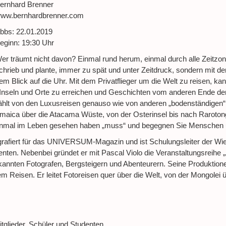
ernhard Brenner
ww.bernhardbrenner.com
bbs: 22.01.2019
eginn: 19:30 Uhr
er träumt nicht davon? Einmal rund herum, einmal durch alle Zeitzon
chrieb und plante, immer zu spät und unter Zeitdruck, sondern mit d
em Blick auf die Uhr. Mit dem Privatflieger um die Welt zu reisen, k
 Inseln und Orte zu erreichen und Geschichten vom anderen Ende der
zählt von den Luxusreisen genauso wie von anderen „bodenständigen
maica über die Atacama Wüste, von der Osterinsel bis nach Rarotong
einmal im Leben gesehen haben „muss“ und begegnen Sie Menschen 
otografiert für das UNIVERSUM-Magazin und ist Schulungsleiter der Wie
nten. Nebenbei gründet er mit Pascal Violo die Veranstaltungsreihe „
annten Fotografen, Bergsteigern und Abenteurern. Seine Produktio
em Reisen. Er leitet Fotoreisen quer über die Welt, von der Mongolei
tglieder, Schüler und Studenten