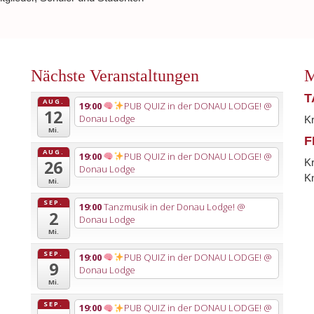
Nächste Veranstaltungen
M
T
AUG.
19:00
PUB QUIZ in der DONAU LODGE!
@
12
Donau Lodge
K
Mi.
F
AUG.
19:00
PUB QUIZ in der DONAU LODGE!
@
K
26
Donau Lodge
Kn
Mi.
SEP.
19:00
Tanzmusik in der Donau Lodge!
@
2
Donau Lodge
Mi.
SEP.
19:00
PUB QUIZ in der DONAU LODGE!
@
9
Donau Lodge
Mi.
SEP.
19:00
PUB QUIZ in der DONAU LODGE!
@