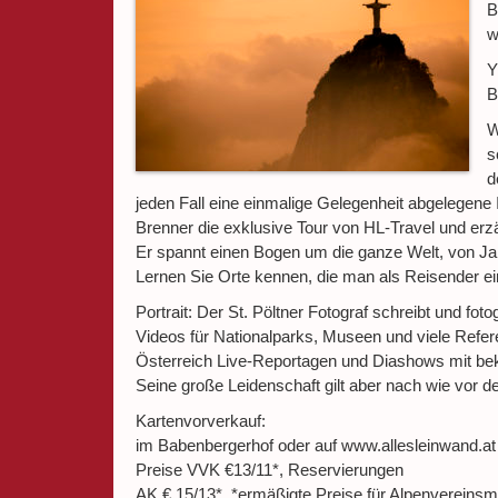
B
w
Y
B
W
s
d
jeden Fall eine einmalige Gelegenheit abgelegene
Brenner die exklusive Tour von HL-Travel und er
Er spannt einen Bogen um die ganze Welt, von Ja
Lernen Sie Orte kennen, die man als Reisender 
Portrait: Der St. Pöltner Fotograf schreibt und f
Videos für Nationalparks, Museen und viele Refere
Österreich Live-Reportagen und Diashows mit bek
Seine große Leidenschaft gilt aber nach wie vor d
Kartenvorverkauf:
im Babenbergerhof oder auf www.allesleinwand.at
Preise VVK €13/11*, Reservierungen
AK € 15/13* *ermäßigte Preise für Alpenvereinsmi