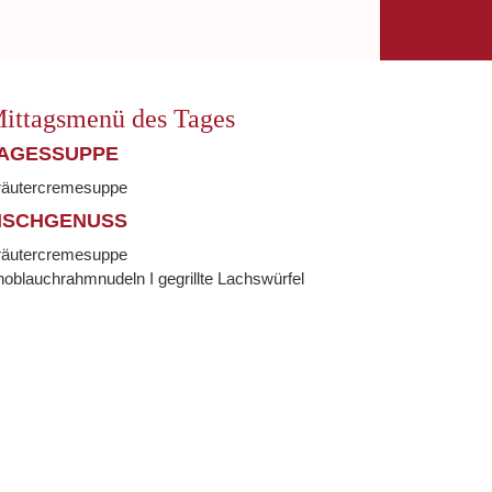
ittagsmenü des Tages
AGESSUPPE
räutercremesuppe
ISCHGENUSS
räutercremesuppe
oblauchrahmnudeln I gegrillte Lachswürfel