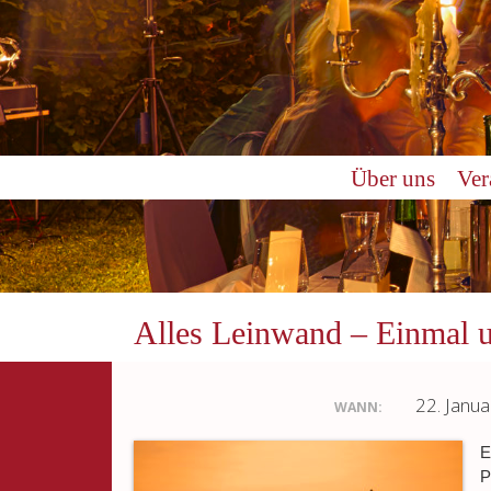
Über uns
Ver
Alles Leinwand – Einmal 
22. Janu
WANN:
E
P