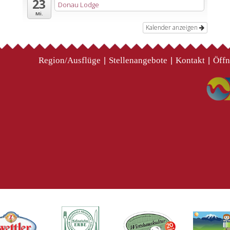
23
Donau Lodge
Mi.
Kalender anzeigen
Region/Ausflüge
Stellenangebote
Kontakt
Öffn
|
|
|