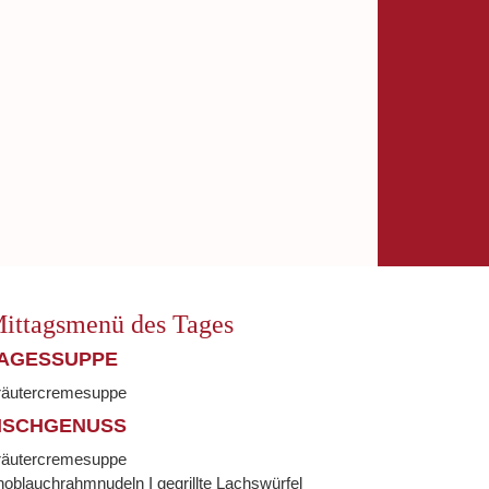
ittagsmenü des Tages
AGESSUPPE
räutercremesuppe
ISCHGENUSS
räutercremesuppe
oblauchrahmnudeln I gegrillte Lachswürfel