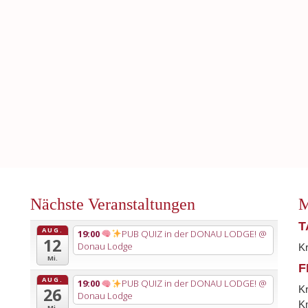
Nächste Veranstaltungen
M
T
AUG.
19:00
PUB QUIZ in der DONAU LODGE!
@
12
Donau Lodge
K
Mi.
F
AUG.
19:00
PUB QUIZ in der DONAU LODGE!
@
K
26
Donau Lodge
Kn
Mi.