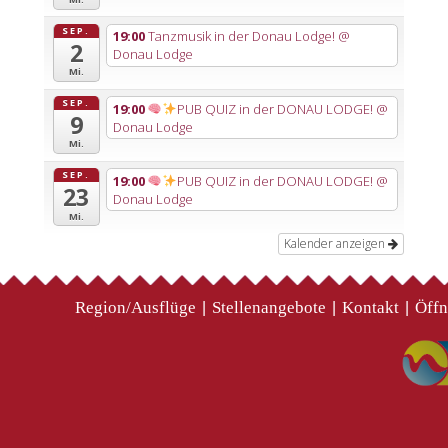
SEP.
19:00
Tanzmusik in der Donau Lodge!
@
2
Donau Lodge
Mi.
SEP.
19:00
PUB QUIZ in der DONAU LODGE!
@
9
Donau Lodge
Mi.
SEP.
19:00
PUB QUIZ in der DONAU LODGE!
@
23
Donau Lodge
Mi.
Kalender anzeigen
Region/Ausflüge
Stellenangebote
Kontakt
Öffn
|
|
|