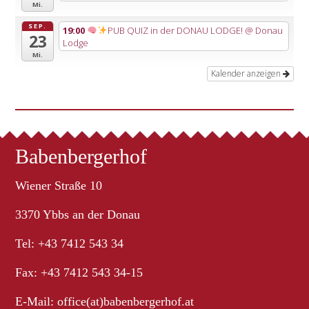
Mi.
SEP.
19:00
PUB QUIZ in der DONAU LODGE!
@ Donau
23
Lodge
Mi.
Kalender anzeigen
Babenbergerhof
Wiener Straße 10
3370 Ybbs an der Donau
Tel: +43 7412 543 34
Fax: +43 7412 543 34-15
E-Mail:
office(at)babenbergerhof.at