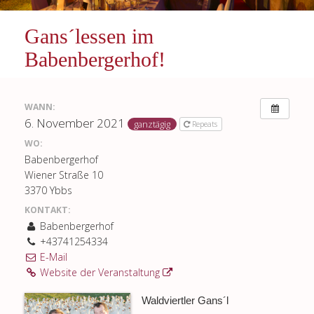
Gans´lessen im
Babenbergerhof!
WANN:
6. November 2021
ganztägig
Repeats
WO:
Babenbergerhof
Wiener Straße 10
3370 Ybbs
KONTAKT:
Babenbergerhof
+43741254334
E-Mail
Website der Veranstaltung
Waldviertler Gans´l