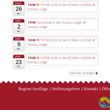
AUG.
19:00
PUB QUIZ in der DONAU LODGE!
@
26
Donau Lodge
Mi.
SEP.
19:00
Tanzmusik in der Donau Lodge!
@
2
Donau Lodge
Mi.
SEP.
19:00
PUB QUIZ in der DONAU LODGE!
@
9
Donau Lodge
Mi.
SEP.
19:00
PUB QUIZ in der DONAU LODGE!
@
23
Donau Lodge
Mi.
Kalender anzeigen
Region/Ausflüge
Stellenangebote
Kontakt
Öffn
|
|
|