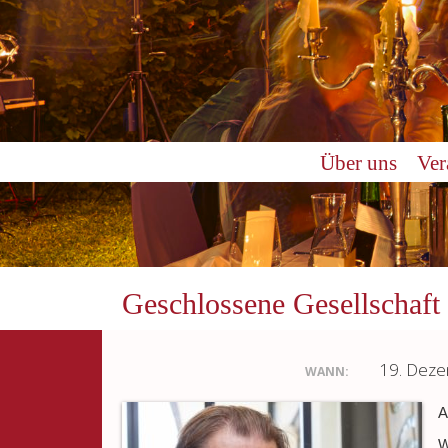
Über uns
Ver
Geschlossene Gesellschaft
19. Dez
WANN:
A
W