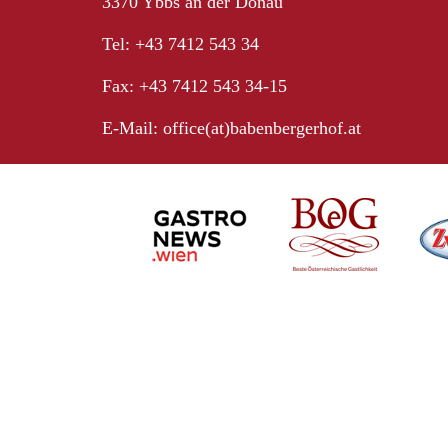
3370 Ybbs an der Donau
Tel: +43 7412 543 34
Fax: +43 7412 543 34-15
E-Mail:
office(at)babenbergerhof.at