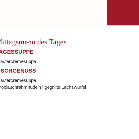
ittagsmenü des Tages
AGESSUPPE
räutercremesuppe
ISCHGENUSS
räutercremesuppe
oblauchrahmnudeln I gegrillte Lachswürfel