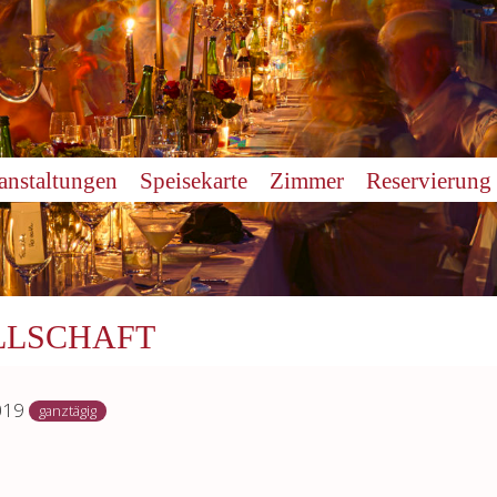
anstaltungen
Speisekarte
Zimmer
Reservierung
LLSCHAFT
2019
ganztägig