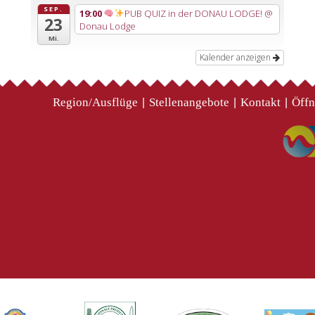
SEP.
19:00
PUB QUIZ in der DONAU LODGE!
@
23
Donau Lodge
Mi.
Kalender anzeigen
Region/Ausflüge
Stellenangebote
Kontakt
Öffn
|
|
|