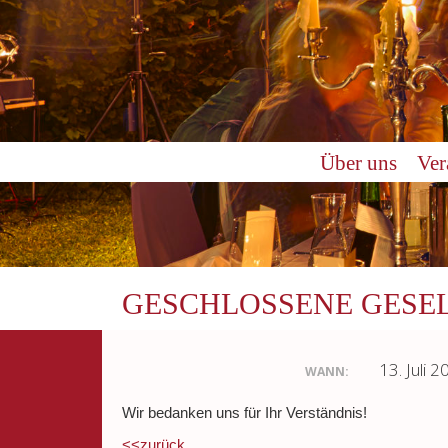
Über uns
Ver
GESCHLOSSENE GESE
13. Juli 
WANN:
Wir bedanken uns für Ihr Verständnis!
<<zurück