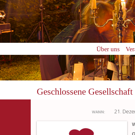
Über uns
Ver
Geschlossene Gesellschaft
21. Dez
WANN:
W
G