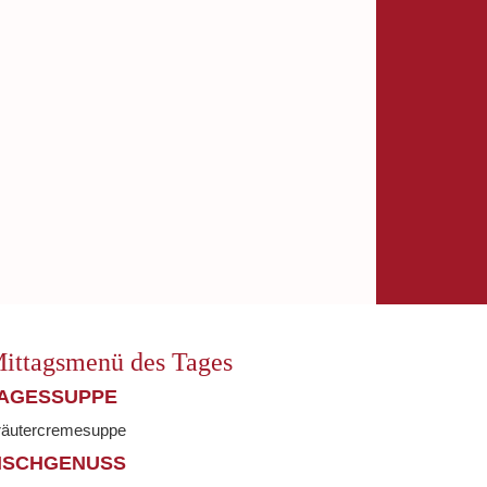
ittagsmenü des Tages
AGESSUPPE
räutercremesuppe
ISCHGENUSS