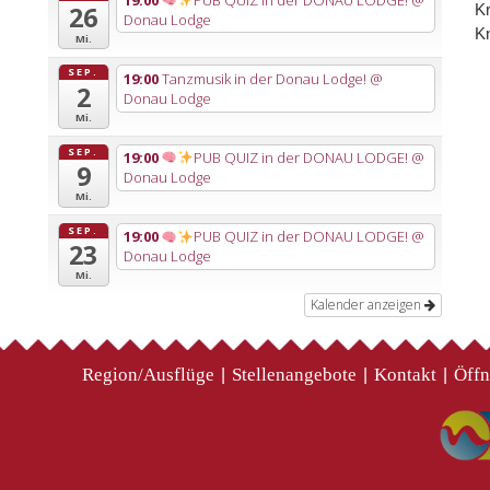
K
26
Donau Lodge
Kn
Mi.
SEP.
19:00
Tanzmusik in der Donau Lodge!
@
2
Donau Lodge
Mi.
SEP.
19:00
PUB QUIZ in der DONAU LODGE!
@
9
Donau Lodge
Mi.
SEP.
19:00
PUB QUIZ in der DONAU LODGE!
@
23
Donau Lodge
Mi.
Kalender anzeigen
Region/Ausflüge
Stellenangebote
Kontakt
Öffn
|
|
|