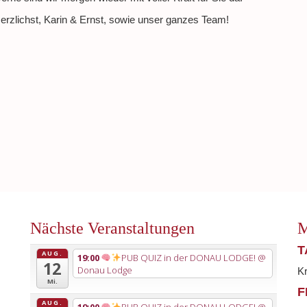
erzlichst, Karin & Ernst, sowie unser ganzes Team!
Nächste Veranstaltungen
M
T
AUG.
19:00
PUB QUIZ in der DONAU LODGE!
@
12
Donau Lodge
K
Mi.
F
AUG.
19:00
PUB QUIZ in der DONAU LODGE!
@