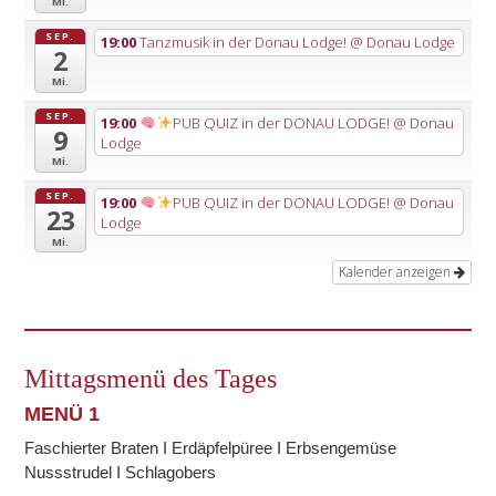
Mi.
SEP.
19:00
Tanzmusik in der Donau Lodge!
@ Donau Lodge
2
Mi.
SEP.
19:00
PUB QUIZ in der DONAU LODGE!
@ Donau
9
Lodge
Mi.
SEP.
19:00
PUB QUIZ in der DONAU LODGE!
@ Donau
23
Lodge
Mi.
Kalender anzeigen
Mittagsmenü des Tages
MENÜ 1
Faschierter Braten I Erdäpfelpüree I Erbsengemüse
Nussstrudel I Schlagobers