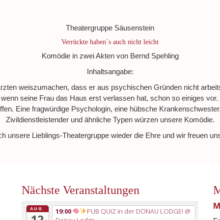
Theatergruppe Säusenstein
Verrückte haben´s auch nicht leicht
Komödie in zwei Akten von Bernd Spehling
Inhaltsangabe:
rzten weiszumachen, dass er aus psychischen Gründen nicht arbeitsfäh
wenn seine Frau das Haus erst verlassen hat, schon so einiges vor.
reffen. Eine fragwürdige Psychologin, eine hübsche Krankenschwester, 
Zivildienstleistender und ähnliche Typen würzen unsere Komödie.
ch unsere Lieblings-Theatergruppe wieder die Ehre und wir freuen un
Nächste Veranstaltungen
M
M
AUG.
19:00
PUB QUIZ in der DONAU LODGE!
@
12