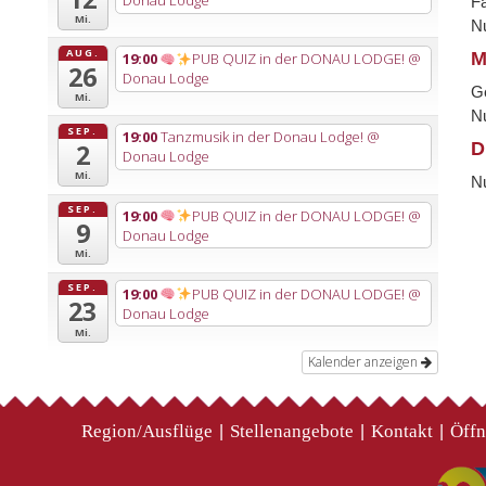
Donau Lodge
Fa
Mi.
Nu
AUG.
M
19:00
PUB QUIZ in der DONAU LODGE!
@
26
Donau Lodge
G
Mi.
Nu
SEP.
19:00
Tanzmusik in der Donau Lodge!
@
D
2
Donau Lodge
Mi.
Nu
SEP.
19:00
PUB QUIZ in der DONAU LODGE!
@
9
Donau Lodge
Mi.
SEP.
19:00
PUB QUIZ in der DONAU LODGE!
@
23
Donau Lodge
Mi.
Kalender anzeigen
Region/Ausflüge
Stellenangebote
Kontakt
Öffn
|
|
|