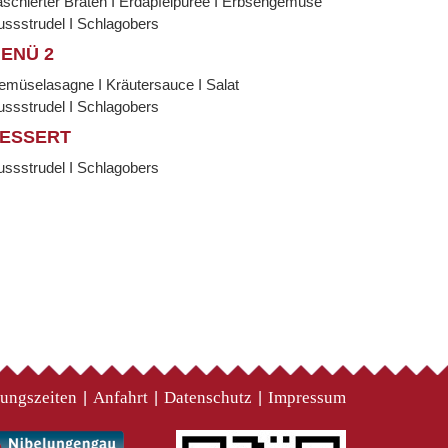
schierter Braten I Erdäpfelpüree I Erbsengemüse
ssstrudel I Schlagobers
ENÜ 2
emüselasagne I Kräutersauce I Salat
ssstrudel I Schlagobers
ESSERT
ssstrudel I Schlagobers
ungszeiten
Anfahrt
Datenschutz
Impressum
|
|
|