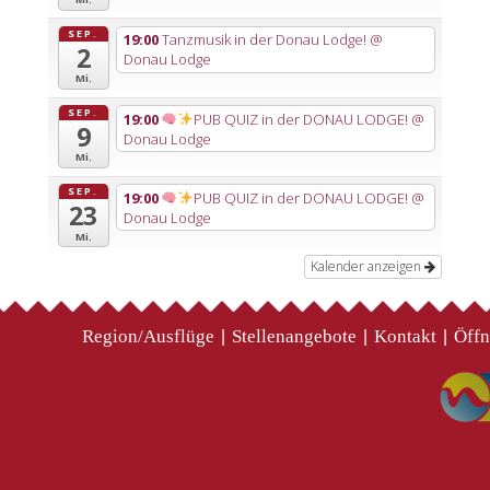
SEP.
19:00
Tanzmusik in der Donau Lodge!
@
2
Donau Lodge
Mi.
SEP.
19:00
PUB QUIZ in der DONAU LODGE!
@
9
Donau Lodge
Mi.
SEP.
19:00
PUB QUIZ in der DONAU LODGE!
@
23
Donau Lodge
Mi.
Kalender anzeigen
Region/Ausflüge
Stellenangebote
Kontakt
Öffn
|
|
|