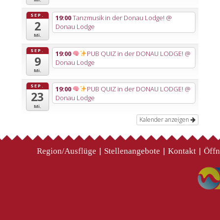
SEP.
19:00
Tanzmusik in der Donau Lodge!
@
2
Donau Lodge
Mi.
SEP.
19:00
PUB QUIZ in der DONAU LODGE!
@
9
Donau Lodge
Mi.
SEP.
19:00
PUB QUIZ in der DONAU LODGE!
@
23
Donau Lodge
Mi.
Kalender anzeigen
Region/Ausflüge
Stellenangebote
Kontakt
Öffn
|
|
|