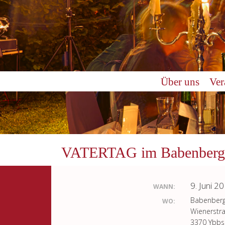
Über uns
Ver
VATERTAG im Babenberg
9. Juni 2
WANN:
Babenberg
WO:
Wienerstr
3370 Ybbs