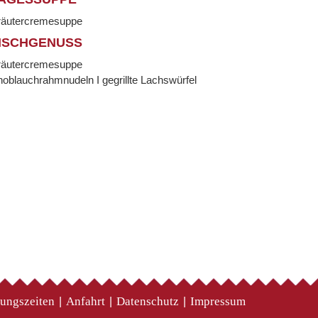
räutercremesuppe
ISCHGENUSS
räutercremesuppe
oblauchrahmnudeln I gegrillte Lachswürfel
ungszeiten
Anfahrt
Datenschutz
Impressum
|
|
|