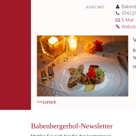
Babenb
KONTAKT:
07412/
E-Mail
Website
B
s
H
<<zurück
Babenbergerhof-Newsletter