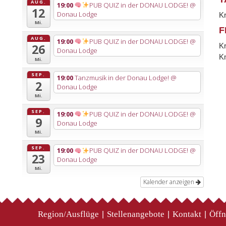
AUG.
19:00
PUB QUIZ in der DONAU LODGE!
@
12
Donau Lodge
K
Mi.
F
AUG.
19:00
PUB QUIZ in der DONAU LODGE!
@
K
26
Donau Lodge
Kn
Mi.
SEP.
19:00
Tanzmusik in der Donau Lodge!
@
2
Donau Lodge
Mi.
SEP.
19:00
PUB QUIZ in der DONAU LODGE!
@
9
Donau Lodge
Mi.
SEP.
19:00
PUB QUIZ in der DONAU LODGE!
@
23
Donau Lodge
Mi.
Kalender anzeigen
Region/Ausflüge
Stellenangebote
Kontakt
Öffn
|
|
|