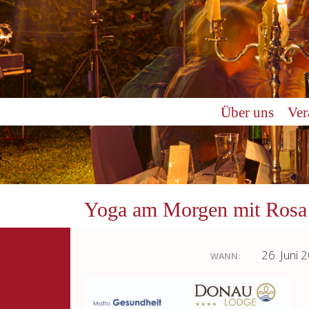
Über uns
Ver
Yoga am Morgen mit Rosa
26. Juni 
WANN: