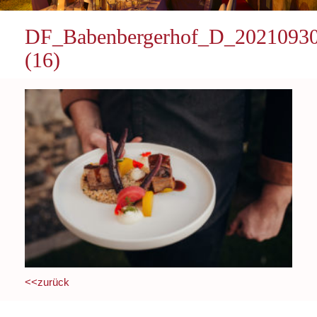
DF_Babenbergerhof_D_2021093
(16)
<<zurück