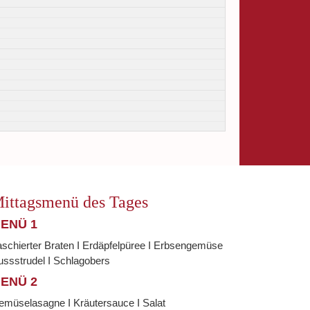
ittagsmenü des Tages
ENÜ 1
schierter Braten I Erdäpfelpüree I Erbsengemüse
ssstrudel I Schlagobers
ENÜ 2
emüselasagne I Kräutersauce I Salat