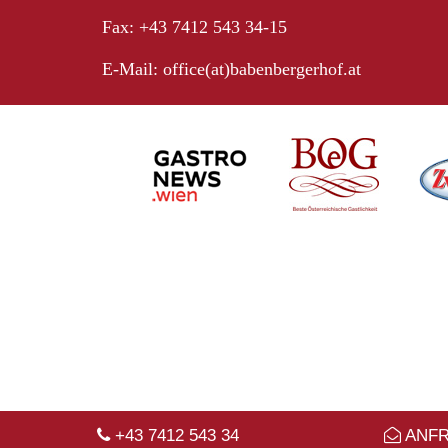
Fax: +43 7412 543 34-15
E-Mail:
office(at)babenbergerhof.at
+43 7412 543 34
ANF