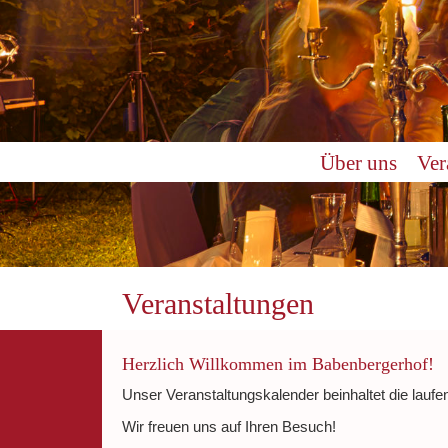
0:00
Über uns
Ver
1:00
2:00
3:00
Veranstaltungen
4:00
Herzlich Willkommen im Babenbergerhof!
Unser Veranstaltungskalender beinhaltet die laufe
5:00
Wir freuen uns auf Ihren Besuch!