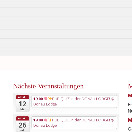
Nächste Veranstaltungen
M
M
AUG.
19:00
PUB QUIZ in der DONAU LODGE!
@
12
Donau Lodge
Fa
Mi.
Nu
AUG.
M
19:00
PUB QUIZ in der DONAU LODGE!
@
26
Donau Lodge
G
Mi.