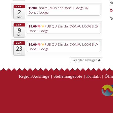
Nu
SEP.
19:00
Tanzmusik in der Donau Lodge!
@
D
2
Donau Lodge
Mi.
Nu
SEP.
19:00
PUB QUIZ in der DONAU LODGE!
@
9
Donau Lodge
Mi.
SEP.
19:00
PUB QUIZ in der DONAU LODGE!
@
23
Donau Lodge
Mi.
Kalender anzeigen
Region/Ausflüge
Stellenangebote
Kontakt
Öffn
|
|
|