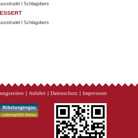
ssstrudel I Schlagobers
ESSERT
ssstrudel I Schlagobers
ungszeiten
Anfahrt
Datenschutz
Impressum
|
|
|