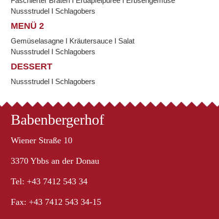
Faschierter Braten I Erdäpfelpüree I Erbsengemüse
Nussstrudel I Schlagobers
MENÜ 2
Gemüselasagne I Kräutersauce I Salat
Nussstrudel I Schlagobers
DESSERT
Nussstrudel I Schlagobers
Babenbergerhof
Wiener Straße 10
3370 Ybbs an der Donau
Tel: +43 7412 543 34
Fax: +43 7412 543 34-15