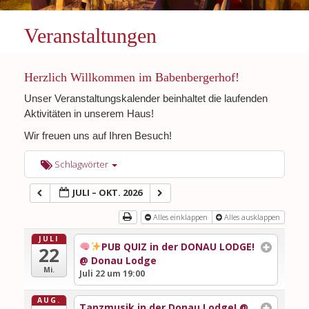
Veranstaltungen
Herzlich Willkommen im Babenbergerhof!
Unser Veranstaltungskalender beinhaltet die laufenden
Aktivitäten in unserem Haus!
Wir freuen uns auf Ihren Besuch!
Schlagwörter
JULI – OKT. 2026
Alles einklappen
Alles ausklappen
JULI
PUB QUIZ in der DONAU LODGE!
22
@ Donau Lodge
Mi.
Juli 22 um 19:00
AUG.
Tanzmusik in der Donau Lodge!
@