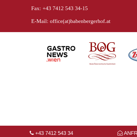
Fax: +43 7412 543 34-15
E-Mail:
office(at)babenbergerhof.at
+43 7412 543 34
ANF