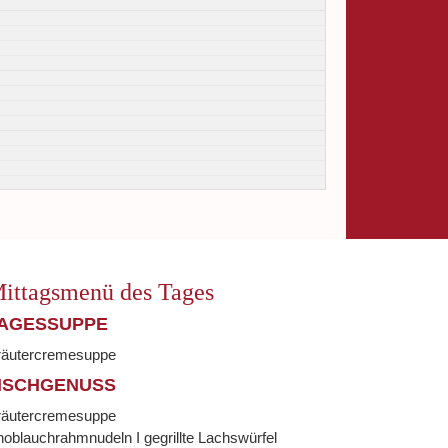
ittagsmenü des Tages
AGESSUPPE
räutercremesuppe
ISCHGENUSS
räutercremesuppe
oblauchrahmnudeln I gegrillte Lachswürfel