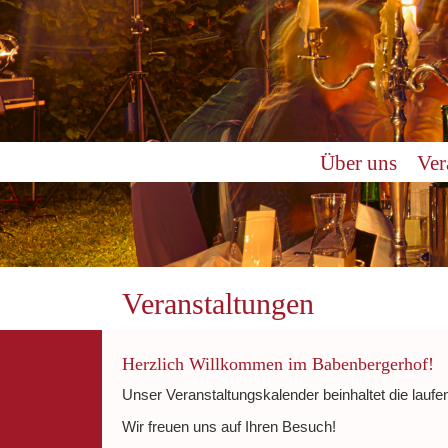
0:00
Über uns
Ver
1:00
2:00
3:00
Veranstaltungen
4:00
Herzlich Willkommen im Babenbergerhof!
Unser Veranstaltungskalender beinhaltet die laufe
5:00
Wir freuen uns auf Ihren Besuch!