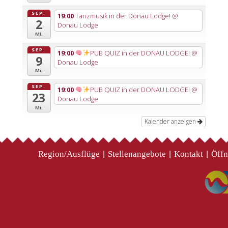
SEP.
19:00
Tanzmusik in der Donau Lodge!
@
2
Donau Lodge
Mi.
SEP.
19:00
PUB QUIZ in der DONAU LODGE!
@
9
Donau Lodge
Mi.
SEP.
19:00
PUB QUIZ in der DONAU LODGE!
@
23
Donau Lodge
Mi.
Kalender anzeigen
Region/Ausflüge
Stellenangebote
Kontakt
Öffn
|
|
|