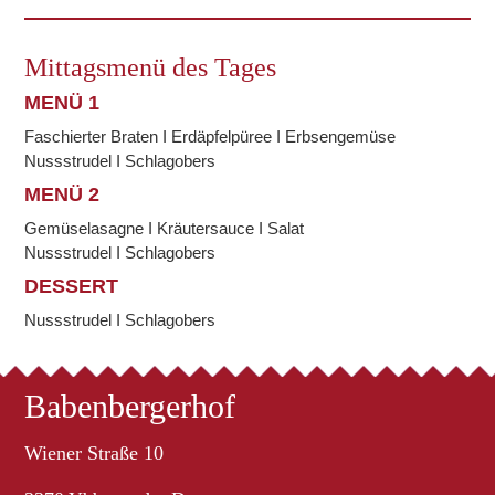
Mittagsmenü des Tages
MENÜ 1
Faschierter Braten I Erdäpfelpüree I Erbsengemüse
Nussstrudel I Schlagobers
MENÜ 2
Gemüselasagne I Kräutersauce I Salat
Nussstrudel I Schlagobers
DESSERT
Nussstrudel I Schlagobers
Babenbergerhof
Wiener Straße 10