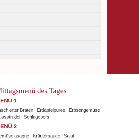
ittagsmenü des Tages
ENÜ 1
schierter Braten I Erdäpfelpüree I Erbsengemüse
ssstrudel I Schlagobers
ENÜ 2
emüselasagne I Kräutersauce I Salat