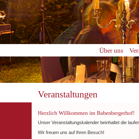
0:00
Über uns
Ver
1:00
2:00
3:00
Veranstaltungen
4:00
Herzlich Willkommen im Babenbergerhof!
Unser Veranstaltungskalender beinhaltet die laufe
5:00
Wir freuen uns auf Ihren Besuch!