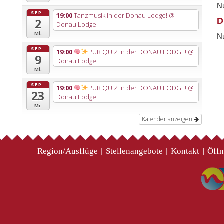
Nu
SEP.
19:00
Tanzmusik in der Donau Lodge!
@
D
2
Donau Lodge
Mi.
Nu
SEP.
19:00
PUB QUIZ in der DONAU LODGE!
@
9
Donau Lodge
Mi.
SEP.
19:00
PUB QUIZ in der DONAU LODGE!
@
23
Donau Lodge
Mi.
Kalender anzeigen
Region/Ausflüge
Stellenangebote
Kontakt
Öffn
|
|
|