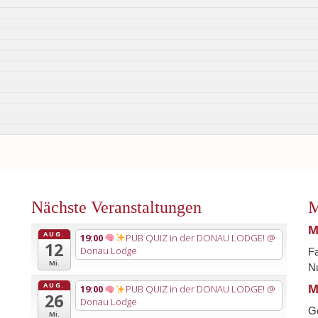
Nächste Veranstaltungen
M
M
AUG.
19:00
PUB QUIZ in der DONAU LODGE!
@
12
Donau Lodge
Fa
Mi.
Nu
AUG.
M
19:00
PUB QUIZ in der DONAU LODGE!
@
26
Donau Lodge
G
Mi.