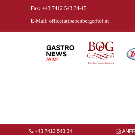
Fax: +43 7412 543 34-15
E-Mail:
office(at)babenbergerhof.at
+43 7412 543 34
ANF