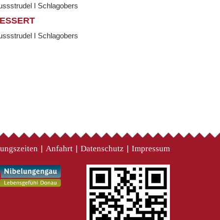
ssstrudel I Schlagobers
ESSERT
ssstrudel I Schlagobers
ungszeiten
Anfahrt
Datenschutz
Impressum
|
|
|