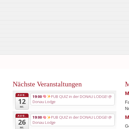
Nächste Veranstaltungen
M
M
AUG.
19:00
PUB QUIZ in der DONAU LODGE!
@
12
Donau Lodge
Fa
Mi.
Nu
AUG.
M
19:00
PUB QUIZ in der DONAU LODGE!
@
26
Donau Lodge
G
Mi.