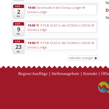
Nu
SEP.
19:00
Tanzmusik in der Donau Lodge!
@
D
2
Donau Lodge
Mi.
Nu
SEP.
19:00
PUB QUIZ in der DONAU LODGE!
@
9
Donau Lodge
Mi.
SEP.
19:00
PUB QUIZ in der DONAU LODGE!
@
23
Donau Lodge
Mi.
Kalender anzeigen
Region/Ausflüge
Stellenangebote
Kontakt
Öffn
|
|
|