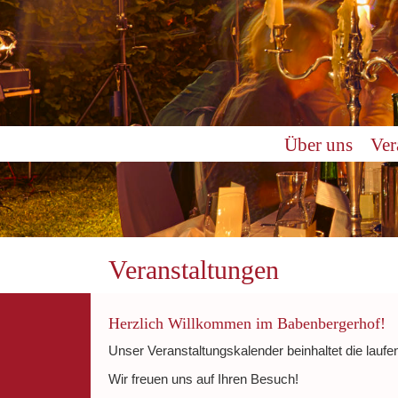
0:00
Über uns
Ver
1:00
2:00
3:00
Veranstaltungen
4:00
Herzlich Willkommen im Babenbergerhof!
Unser Veranstaltungskalender beinhaltet die laufe
5:00
Wir freuen uns auf Ihren Besuch!