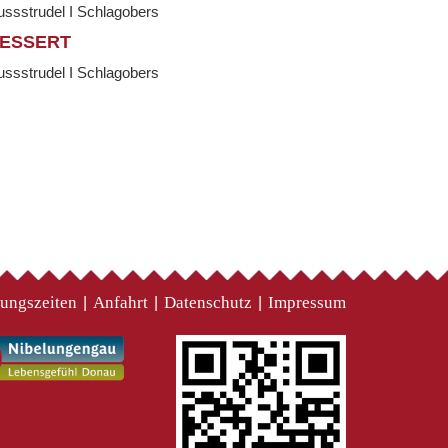
ssstrudel I Schlagobers
ESSERT
ssstrudel I Schlagobers
ungszeiten
Anfahrt
Datenschutz
Impressum
|
|
|