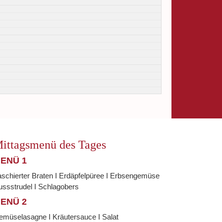
ittagsmenü des Tages
ENÜ 1
schierter Braten I Erdäpfelpüree I Erbsengemüse
ssstrudel I Schlagobers
ENÜ 2
emüselasagne I Kräutersauce I Salat