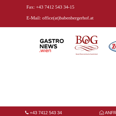
Fax: +43 7412 543 34-15
E-Mail:
office(at)babenbergerhof.at
+43 7412 543 34
ANF