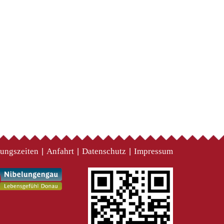
ungszeiten
Anfahrt
Datenschutz
Impressum
|
|
|