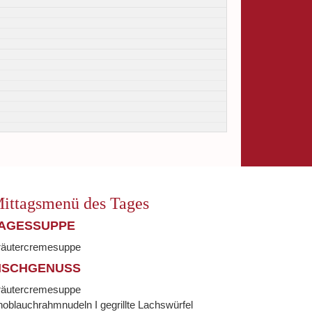
ittagsmenü des Tages
AGESSUPPE
räutercremesuppe
ISCHGENUSS
räutercremesuppe
oblauchrahmnudeln I gegrillte Lachswürfel