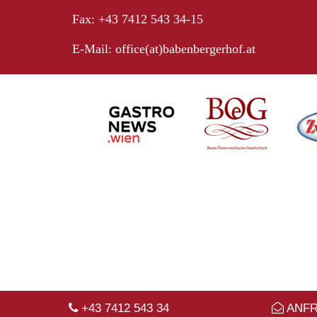
Fax: +43 7412 543 34-15
E-Mail:
office(at)babenbergerhof.at
+43 7412 543 34
ANF