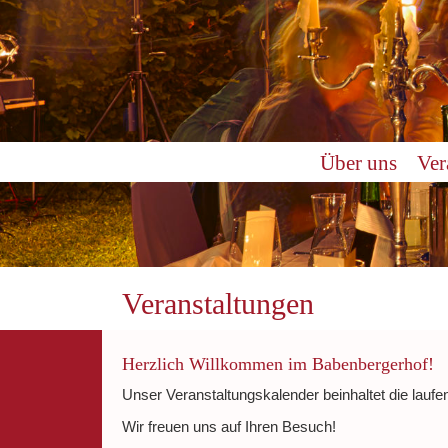
0:00
Über uns
Ver
1:00
2:00
3:00
Veranstaltungen
4:00
Herzlich Willkommen im Babenbergerhof!
Unser Veranstaltungskalender beinhaltet die laufe
5:00
Wir freuen uns auf Ihren Besuch!