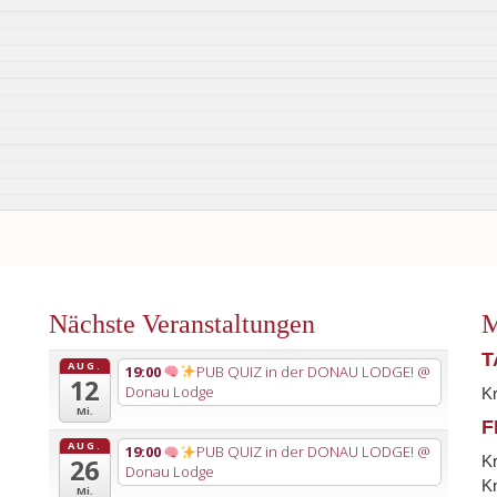
Nächste Veranstaltungen
M
T
AUG.
19:00
PUB QUIZ in der DONAU LODGE!
@
12
Donau Lodge
K
Mi.
F
AUG.
19:00
PUB QUIZ in der DONAU LODGE!
@
K
26
Donau Lodge
Kn
Mi.