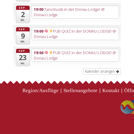
SEP.
19:00
Tanzmusik in der Donau Lodge!
@
2
Donau Lodge
Mi.
SEP.
19:00
PUB QUIZ in der DONAU LODGE!
@
9
Donau Lodge
Mi.
SEP.
19:00
PUB QUIZ in der DONAU LODGE!
@
23
Donau Lodge
Mi.
Kalender anzeigen
Region/Ausflüge
Stellenangebote
Kontakt
Öffn
|
|
|