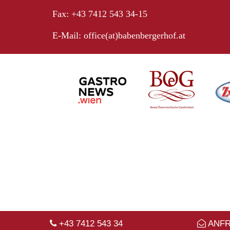
Fax: +43 7412 543 34-15
E-Mail:
office(at)babenbergerhof.at
+43 7412 543 34
ANF