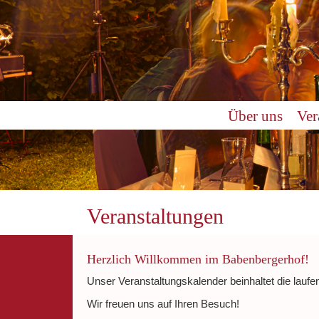
0:00
Über uns
Ver
1:00
2:00
3:00
Veranstaltungen
4:00
Herzlich Willkommen im Babenbergerhof!
Unser Veranstaltungskalender beinhaltet die laufe
5:00
Wir freuen uns auf Ihren Besuch!