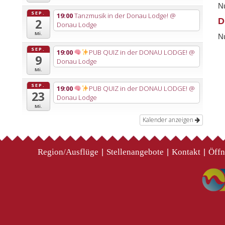
Nu
SEP.
19:00
Tanzmusik in der Donau Lodge!
@
D
2
Donau Lodge
Mi.
Nu
SEP.
19:00
PUB QUIZ in der DONAU LODGE!
@
9
Donau Lodge
Mi.
SEP.
19:00
PUB QUIZ in der DONAU LODGE!
@
23
Donau Lodge
Mi.
Kalender anzeigen
Region/Ausflüge
Stellenangebote
Kontakt
Öffn
|
|
|