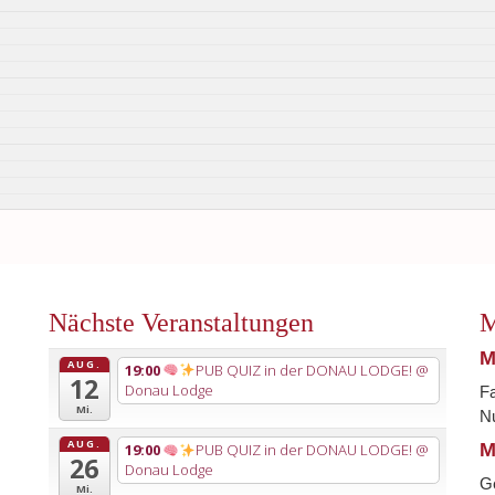
Nächste Veranstaltungen
M
M
AUG.
19:00
PUB QUIZ in der DONAU LODGE!
@
12
Donau Lodge
Fa
Mi.
Nu
AUG.
M
19:00
PUB QUIZ in der DONAU LODGE!
@
26
Donau Lodge
G
Mi.