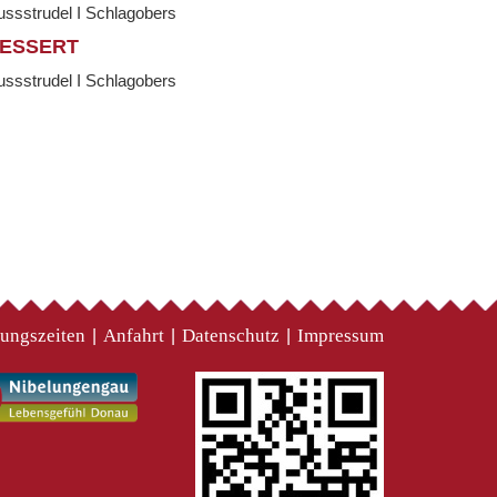
ssstrudel I Schlagobers
ESSERT
ssstrudel I Schlagobers
ungszeiten
Anfahrt
Datenschutz
Impressum
|
|
|