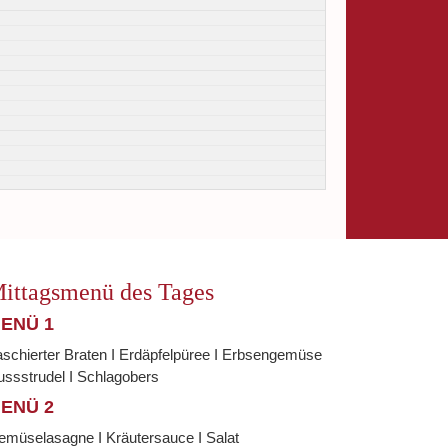
ittagsmenü des Tages
ENÜ 1
schierter Braten I Erdäpfelpüree I Erbsengemüse
ssstrudel I Schlagobers
ENÜ 2
emüselasagne I Kräutersauce I Salat