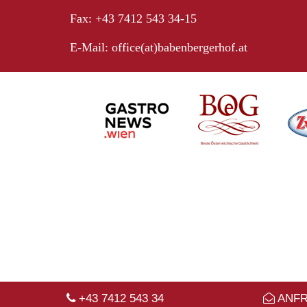
Fax: +43 7412 543 34-15
E-Mail:
office(at)babenbergerhof.at
+43 7412 543 34
ANF