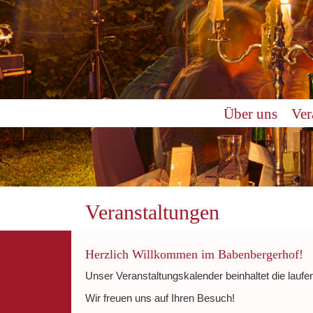
0:00
Über uns
Ver
1:00
2:00
3:00
Veranstaltungen
4:00
Herzlich Willkommen im Babenbergerhof!
Unser Veranstaltungskalender beinhaltet die laufe
5:00
Wir freuen uns auf Ihren Besuch!