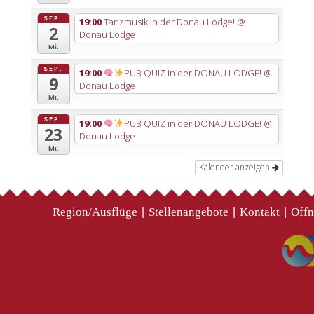
SEP.
19:00
Tanzmusik in der Donau Lodge!
@
2
Donau Lodge
Mi.
SEP.
19:00
PUB QUIZ in der DONAU LODGE!
@
9
Donau Lodge
Mi.
SEP.
19:00
PUB QUIZ in der DONAU LODGE!
@
23
Donau Lodge
Mi.
Kalender anzeigen
Region/Ausflüge
Stellenangebote
Kontakt
Öffn
|
|
|