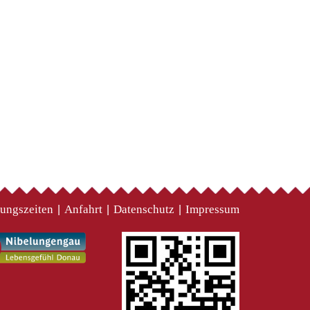
ungszeiten
Anfahrt
Datenschutz
Impressum
|
|
|