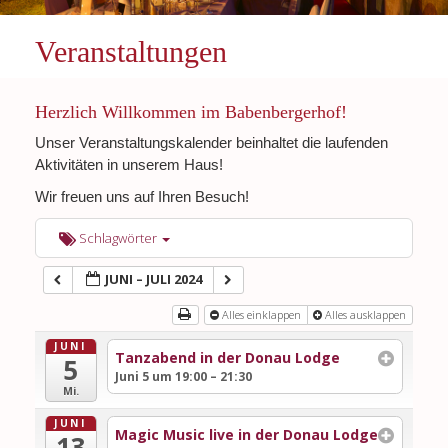
Veranstaltungen
Herzlich Willkommen im Babenbergerhof!
Unser Veranstaltungskalender beinhaltet die laufenden
Aktivitäten in unserem Haus!
Wir freuen uns auf Ihren Besuch!
Schlagwörter
JUNI – JULI 2024
Alles einklappen
Alles ausklappen
JUNI
Tanzabend in der Donau Lodge
5
Juni 5 um 19:00 – 21:30
Mi.
JUNI
Magic Music live in der Donau Lodge
13