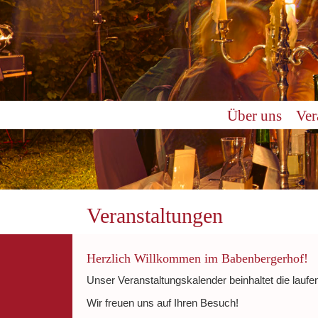
0:00
Über uns
Ver
1:00
2:00
3:00
Veranstaltungen
4:00
Herzlich Willkommen im Babenbergerhof!
Unser Veranstaltungskalender beinhaltet die laufe
5:00
Wir freuen uns auf Ihren Besuch!