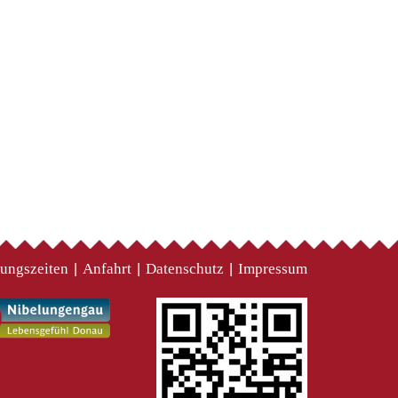
ungszeiten
Anfahrt
Datenschutz
Impressum
|
|
|