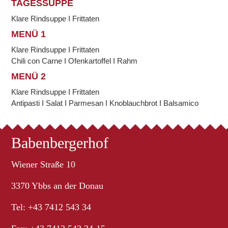
TAGESSUPPE
Klare Rindsuppe I Frittaten
MENÜ 1
Klare Rindsuppe I Frittaten
Chili con Carne I Ofenkartoffel I Rahm
MENÜ 2
Klare Rindsuppe I Frittaten
Antipasti I Salat I Parmesan I Knoblauchbrot I Balsamico
Babenbergerhof
Wiener Straße 10
3370 Ybbs an der Donau
Tel: +43 7412 543 34