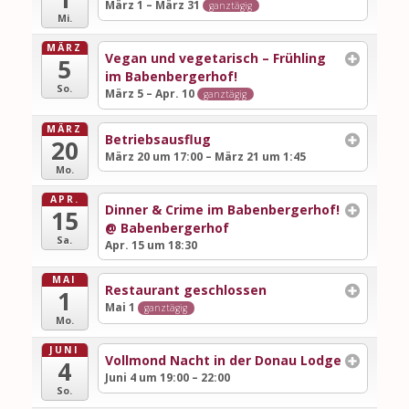
März 1 – März 31
ganztägig
Mi.
MÄRZ
Vegan und vegetarisch – Frühling
5
im Babenbergerhof!
So.
März 5 – Apr. 10
ganztägig
MÄRZ
Betriebsausflug
20
März 20 um 17:00 – März 21 um 1:45
Mo.
APR.
Dinner & Crime im Babenbergerhof!
15
@ Babenbergerhof
Sa.
Apr. 15 um 18:30
MAI
Restaurant geschlossen
1
Mai 1
ganztägig
Mo.
JUNI
Vollmond Nacht in der Donau Lodge
4
Juni 4 um 19:00 – 22:00
So.