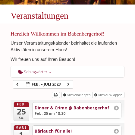
Veranstaltungen
Herzlich Willkommen im Babenbergerhof!
Unser Veranstaltungskalender beinhaltet die laufenden
Aktivitäten in unserem Haus!
Wir freuen uns auf Ihren Besuch!
Schlagwörter
FEB. – JULI 2023
Alles einklappen
Alles ausklappen
FEB.
Dinner & Crime
@ Babenbergerhof
25
Feb. 25 um 18:30
Sa.
MÄRZ
Bärlauch für alle!
1