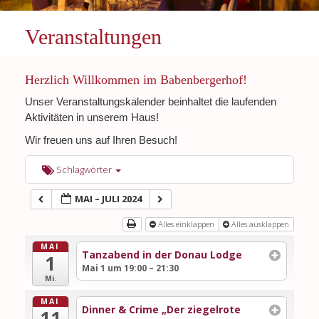
Veranstaltungen
Herzlich Willkommen im Babenbergerhof!
Unser Veranstaltungskalender beinhaltet die laufenden
Aktivitäten in unserem Haus!
Wir freuen uns auf Ihren Besuch!
Schlagwörter
MAI – JULI 2024
Alles einklappen
Alles ausklappen
MAI
Tanzabend in der Donau Lodge
1
Mai 1 um 19:00 – 21:30
Mi.
MAI
Dinner & Crime „Der ziegelrote
11